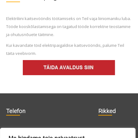
Elektriliini kaitsevööndis töötamiseks on Teil vaja liiniomaniku luba.
Tööde kooskõlastamisega on tagatud tööde korrektne teostamine
ja ohutusnõuete täitmine.
Kui kavandate töid elektripaigaldise kaitsevööndis, palume Teil
täita veebivorm.
Telefon
Rikked
606 1840
715 0188