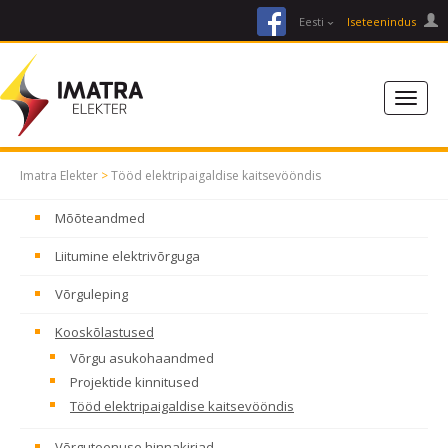
facebook
Eesti
Iseteenindus
Imatra Elekter
>
Tööd elektripaigaldise kaitsevööndis
Mõõteandmed
Liitumine elektrivõrguga
Võrguleping
Kooskõlastused
Võrgu asukohaandmed
Projektide kinnitused
Tööd elektripaigaldise kaitsevööndis
Võrguteenuse hinnakirjad