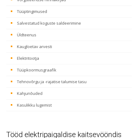
Tüüptingimused
Salvestatud koguste saldeerimine
Üldteenus
Kaugloetav arvesti
Elektritootja
Tüüpkoormusgraafik
Tehnovõrgu ja -rajatise talumise tasu
Kahjunõuded
Kasulikku lugemist
Tööd elektripaigaldise kaitsevööndis