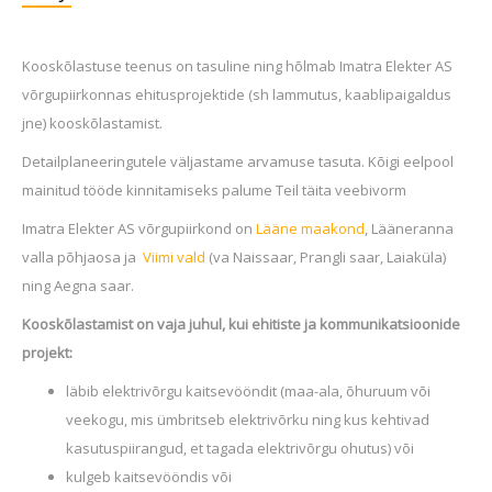
Kooskõlastuse teenus on tasuline ning hõlmab Imatra Elekter AS
võrgupiirkonnas ehitusprojektide (sh lammutus, kaablipaigaldus
jne) kooskõlastamist.
Detailplaneeringutele väljastame arvamuse tasuta. Kõigi eelpool
mainitud tööde kinnitamiseks palume Teil täita veebivorm
Imatra Elekter AS võrgupiirkond on
Lääne maakond
, Lääneranna
valla põhjaosa ja
Viimi vald
(va Naissaar, Prangli saar, Laiaküla)
ning Aegna saar.
Kooskõlastamist on vaja juhul, kui ehitiste ja kommunikatsioonide
projekt:
läbib elektrivõrgu kaitsevööndit (maa-ala, õhuruum või
veekogu, mis ümbritseb elektrivõrku ning kus kehtivad
kasutuspiirangud, et tagada elektrivõrgu ohutus) või
kulgeb kaitsevööndis või