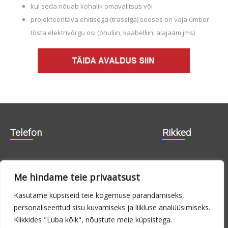
kui seda nõuab kohalik omavalitsus või
projekteeritava ehitisega (trassiga) seoses on vaja ümber
tõsta elektrivõrgu osi (õhuliin, kaabelliin, alajaam jms)
Telefon
Rikked
606 1840
715 0188
Me hindame teie privaatsust
715 0180
Kasutame küpsiseid teie kogemuse parandamiseks,
personaliseeritud sisu kuvamiseks ja liikluse analüüsimiseks.
E-N 9.00 -
24h
Klikkides "Luba kõik", nõustute meie küpsistega.