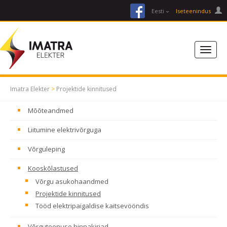
facebook
Eesti
Iseteenindus
Imatra Elekter
>
Projektide kinnitused
Mõõteandmed
Liitumine elektrivõrguga
Võrguleping
Kooskõlastused
Võrgu asukohaandmed
Projektide kinnitused
Tööd elektripaigaldise kaitsevööndis
Võrguteenuse hinnakirjad