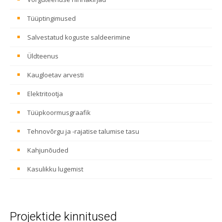
Tüüptingimused
Salvestatud koguste saldeerimine
Üldteenus
Kaugloetav arvesti
Elektritootja
Tüüpkoormusgraafik
Tehnovõrgu ja -rajatise talumise tasu
Kahjunõuded
Kasulikku lugemist
Projektide kinnitused