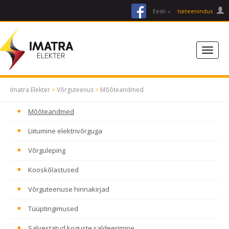
facebook
Eesti
Iseteenindus
Imatra Elekter
>
Võrguteenus
>
Mõõteandmed
Mõõteandmed
Liitumine elektrivõrguga
Võrguleping
Kooskõlastused
Võrguteenuse hinnakirjad
Tüüptingimused
Salvestatud koguste saldeerimine