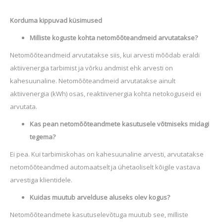
Korduma kippuvad küsimused
Milliste koguste kohta netomõõteandmeid arvutatakse?
Netomõõteandmeid arvutatakse siis, kui arvesti mõõdab eraldi
aktiivenergia tarbimist ja võrku andmist ehk arvesti on
kahesuunaline. Netomõõteandmeid arvutatakse ainult
aktiivenergia (kWh) osas, reaktiivenergia kohta netokoguseid ei
arvutata.
Kas pean netomõõteandmete kasutusele võtmiseks midagi
tegema?
Ei pea. Kui tarbimiskohas on kahesuunaline arvesti, arvutatakse
netomõõteandmed automaatselt ja ühetaoliselt kõigile vastava
arvestiga klientidele.
Kuidas muutub arvelduse aluseks olev kogus?
Netomõõteandmete kasutuselevõtuga muutub see, milliste