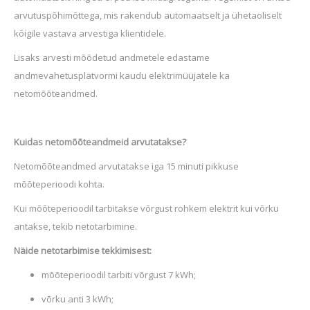
arvutuspõhimõttega, mis rakendub automaatselt ja ühetaoliselt
kõigile vastava arvestiga klientide
le.
Lisaks arvesti mõõdetud andmetele edastame
andmevahetusplatvormi kaudu elektrimüüjatele ka
netomõõteandmed.
Kuidas netomõõteandmeid arvutatakse?
Netomõõteandmed arvutatakse iga 15 minuti pikkuse
mõõteperioodi kohta.
Kui mõõteperioodil tarbitakse võrgust rohkem elektrit kui võrku
antakse, tekib netotarbimine.
Näide netotarbimise tekkimisest:
mõõteperioodil tarbiti võrgust 7 kWh;
võrku anti 3 kWh;