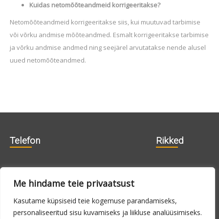
Kuidas netomõõteandmeid korrigeeritakse?
Netomõõteandmeid korrigeeritakse siis, kui muutuvad tarbimise
või võrku andmise mõõteandmed. Esmalt korrigeeritakse tarbimise
ja võrku andmise andmed ning seejärel arvutatakse nende alusel
uued netomõõteandmed.
Telefon
Rikked
606 1840
715 0188
Me hindame teie privaatsust
715 0180
Kasutame küpsiseid teie kogemuse parandamiseks,
personaliseeritud sisu kuvamiseks ja liikluse analüüsimiseks.