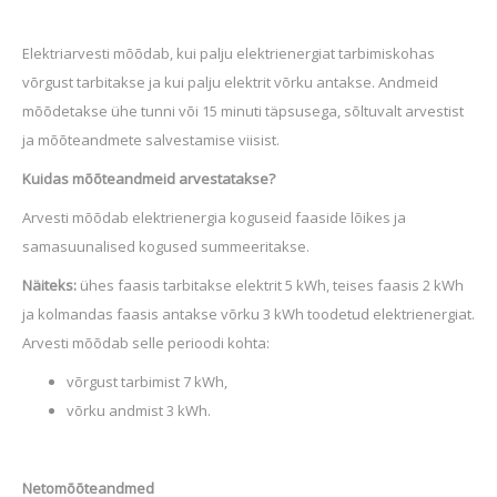
Elektriarvesti mõõdab, kui palju elektrienergiat tarbimiskohas
võrgust tarbitakse ja kui palju elektrit võrku antakse. Andmeid
mõõdetakse ühe tunni või 15 minuti täpsusega, sõltuvalt arvestist
ja mõõteandmete salvestamise viisist.
Kuidas mõõteandmeid arvestatakse?
Arvesti mõõdab elektrienergia koguseid faaside lõikes ja
samasuunalised kogused summeeritakse.
Näiteks:
ühes faasis tarbitakse elektrit 5 kWh, teises faasis 2 kWh
ja kolmandas faasis antakse võrku 3 kWh toodetud elektrienergiat.
Arvesti mõõdab selle perioodi kohta:
võrgust tarbimist 7 kWh,
võrku andmist 3 kWh.
Netomõõteandmed