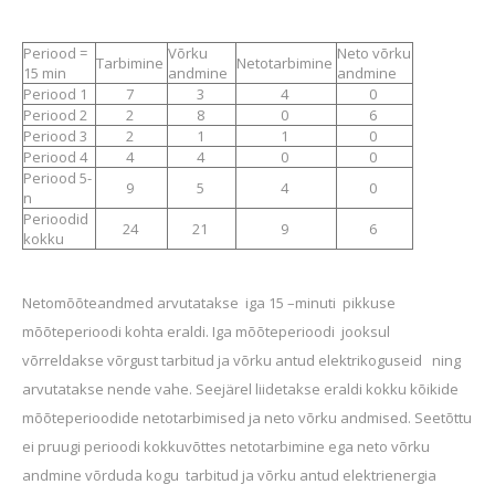
Periood =
Võrku
Neto võrku
Tarbimine
Netotarbimine
15 min
andmine
andmine
Periood 1
7
3
4
0
Periood 2
2
8
0
6
Periood 3
2
1
1
0
Periood 4
4
4
0
0
Periood 5-
9
5
4
0
n
Perioodid
24
21
9
6
kokku
Netomõõteandmed arvutatakse iga
15 –minuti pikkuse
mõõteperioodi
kohta eraldi. Iga mõõteperioodi jooksul
võrreldakse võrgust tarbitud ja võrku antud elektrikoguseid ning
arvutatakse nende vahe. Seejärel liidetakse eraldi kokku kõikide
mõõteperioodide netotarbimised ja neto võrku andmised. Seetõttu
ei pruugi perioodi kokkuvõttes netotarbimine
ega
neto võrku
andmine võrduda kogu tarbitud ja võrku antud elektrienergia