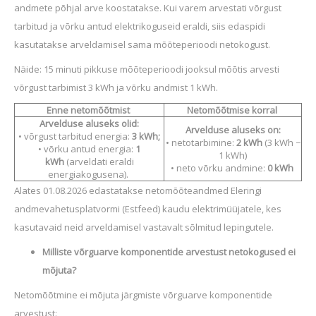
andmete põhjal arve koostatakse. Kui varem arvestati võrgust
tarbitud ja võrku antud elektrikoguseid eraldi, siis edaspidi
kasutatakse arveldamisel sama mõõteperioodi netokogust.
Näide: 15 minuti pikkuse mõõteperioodi jooksul mõõtis arvesti
võrgust tarbimist 3 kWh ja võrku andmist 1 kWh.
Enne netomõõtmist
Netomõõtmise korral
Arvelduse aluseks olid:
Arvelduse aluseks on:
• võrgust tarbitud energia:
3 kWh;
• netotarbimine:
2 kWh
(3 kWh −
• võrku antud energia:
1
1 kWh)
kWh
(arveldati eraldi
• neto võrku andmine:
0 kWh
energiakogusena).
Alates 01.08.2026 edastatakse netomõõteandmed Eleringi
andmevahetusplatvormi (Estfeed) kaudu elektrimüüjatele, kes
kasutavaid neid arveldamisel vastavalt sõlmitud lepingutele.
Milliste võrguarve komponentide arvestust netokogused ei
mõjuta?
Netomõõtmine ei mõjuta järgmiste võrguarve komponentide
arvestust: