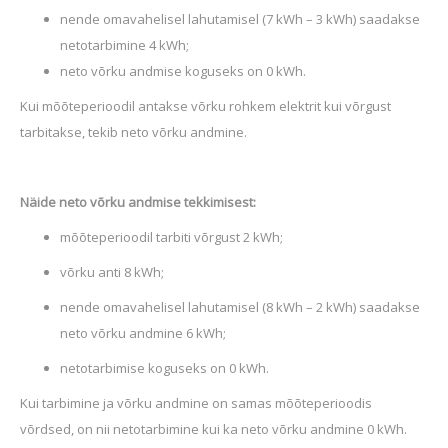
nende omavahelisel lahutamisel
(7 kWh – 3 kWh)
saadakse
netotarbimine 4 kWh;
neto võrku andmise koguseks on 0 kWh.
Kui mõõteperioodil antakse võrku rohkem elektrit kui võrgust
tarbitakse, tekib neto võrku andmine.
Näide neto võrku andmise tekkimisest:
mõõteperioodil tarbiti võrgust 2 kWh;
võrku anti 8 kWh;
nende omavahelisel lahutamisel (8 kWh – 2 kWh) saadakse
neto võrku andmine 6 kWh;
netotarbimise koguseks on 0 kWh.
Kui tarbimine ja võrku andmine on samas mõõteperioodis
võrdsed, on nii netotarbimine kui ka neto võrku andmine 0 kWh.