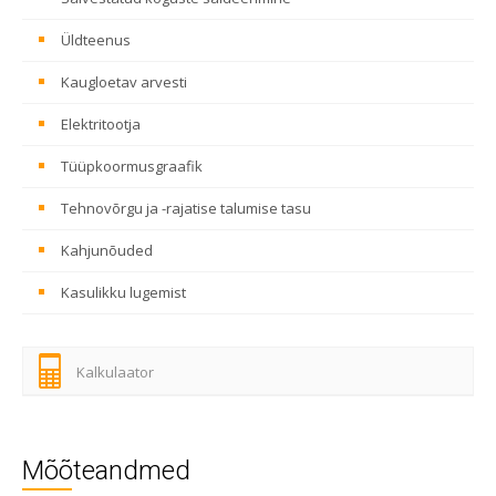
Üldteenus
Kaugloetav arvesti
Elektritootja
Tüüpkoormusgraafik
Tehnovõrgu ja -rajatise talumise tasu
Kahjunõuded
Kasulikku lugemist
Kalkulaator
Mõõteandmed