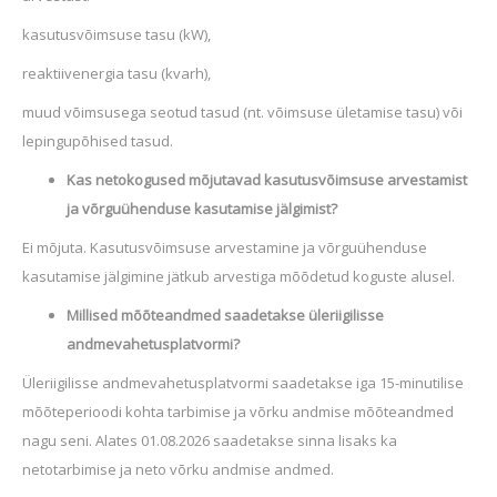
kasutusvõimsuse tasu (kW),
reaktiivenergia tasu (kvarh),
muud võimsusega seotud tasud (nt. võimsuse ületamise tasu) või
lepingupõhised tasud.
Kas netokogused mõjutavad kasutusvõimsuse arvestamist
ja võrguühenduse kasutamise jälgimist?
Ei mõjuta. Kasutusvõimsuse arvestamine ja võrguühenduse
kasutamise jälgimine jätkub arvestiga mõõdetud koguste alusel.
Millised mõõteandmed saadetakse üleriigilisse
andmevahetusplatvormi?
Üleriigilisse andmevahetusplatvormi saadetakse iga 15-minutilise
mõõteperioodi kohta tarbimise ja võrku andmise mõõteandmed
nagu seni. Alates 01.08.2026 saadetakse sinna lisaks ka
netotarbimise ja neto võrku andmise andmed.