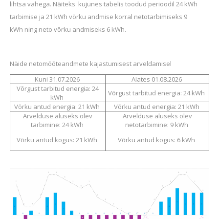
lihtsa vahega. Näiteks kujunes
tabelis toodud perioodil 24 kWh
tarbimise ja 21 kWh võrku andmise korral netotarbimiseks
9
kWh
ning neto võrku andmiseks
6 kWh
.
Näide netomõõteandmete
kajastumisest arveldamisel
Kuni 31.07.2026
Alates 01.08.2026
Võrgust tarbitud energia: 24
Võrgust tarbitud energia: 24 kWh
kWh
Võrku antud energia: 21 kWh
Võrku antud energia: 21 kWh
Arvelduse aluseks olev
Arvelduse aluseks olev
tarbimine: 24 kWh
netotarbimine: 9 kWh
Võrku antud kogus: 21 kWh
Võrku antud kogus: 6 kWh