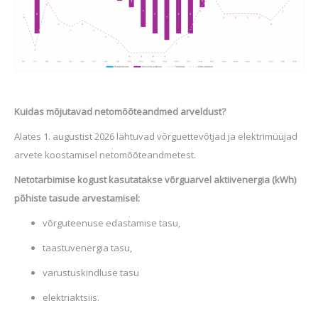
Kuidas mõjutavad netomõõteandmed arveldust?
Alates 1. augustist 2026 lähtuvad võrguettevõtjad ja elektrimüüjad
arvete koostamisel netomõõteandmetest.
Netotarbimise kogust kasutatakse võrguarvel aktiivenergia (kWh)
põhiste tasude arvestamisel:
võrguteenuse edastamise tasu,
taastuvenergia tasu,
varustuskindluse tasu
elektriaktsiis.