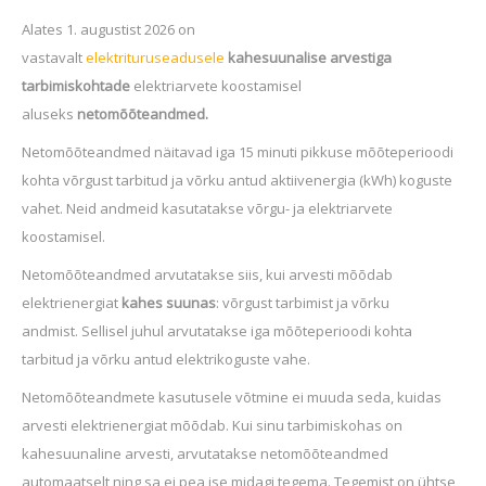
Alates 1. augustist 2026 on
vastavalt
elektrituruseadusele
kahesuunalise arvestiga
tarbimiskohtade
elektriarvete koostamisel
aluseks
netomõõteandmed.
Netomõõteandmed näitavad iga 15 minuti pikkuse mõõteperioodi
kohta võrgust tarbitud ja võrku antud aktiivenergia (kWh) koguste
vahet. Neid andmeid kasutatakse võrgu- ja elektriarvete
koostamisel.
Netomõõteandmed arvutatakse siis, kui arvesti mõõdab
elektrienergiat
kahes suunas
: võrgust tarbimist ja võrku
andmist. Sellisel juhul arvutatakse iga mõõteperioodi kohta
tarbitud ja võrku antud elektrikoguste vahe.
Netomõõteandmete kasutusele võtmine ei muuda seda, kuidas
arvesti elektrienergiat mõõdab. Kui sinu tarbimiskohas on
kahesuunaline arvesti, arvutatakse netomõõteandmed
automaatselt ning sa ei pea ise midagi tegema.
Tegemist on ühtse